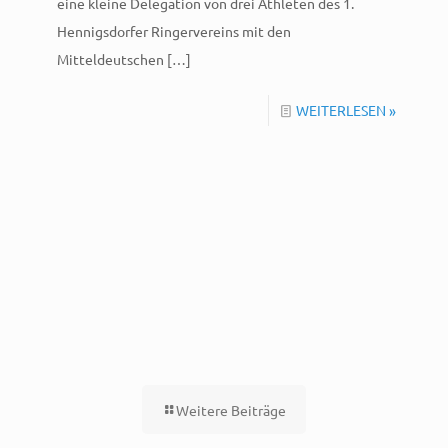
eine kleine Delegation von drei Athleten des 1.
Hennigsdorfer Ringervereins mit den
Mitteldeutschen
[…]
WEITERLESEN »
Weitere Beiträge