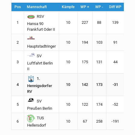
Pos
Mannschaft
Kämpfe
WP +
WP -
Diff WP
Pkt.
RSV
1
10
227
88
139
18
Hansa 90
Frankfurt Oder II
2
10
194
103
91
16
Hauptstadtringer
SV
3
10
175
131
44
12
Luftfahrt Berlin
II
1.
4
10
142
173
-31
10
Hennigsdorfer
RV
SV
5
10
122
174
-52
4
Preußen Berlin
TUS
6
10
67
258
-191
0
Hellersdorf