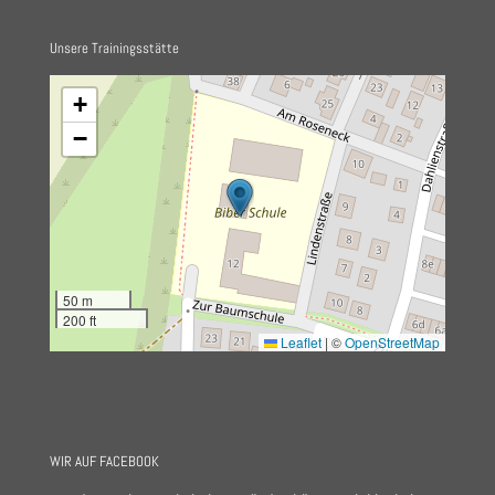
Unsere Trainingsstätte
+
−
50 m
200 ft
Leaflet
|
©
OpenStreetMap
WIR AUF FACEBOOK