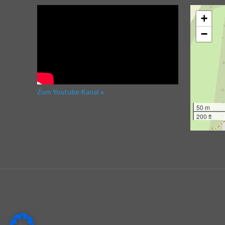
+
−
Zum Youtube-Kanal »
50 m
200 ft