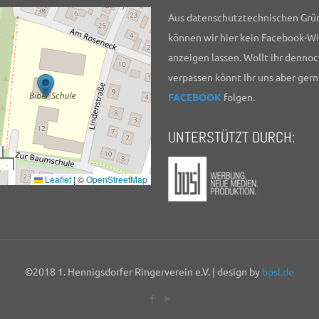
Aus datenschutztechnischen Grü
können wir hier kein Facebook-W
anzeigen lassen. Wollt ihr dennoc
verpassen könnt Ihr uns aber gern
FACEBOOK
folgen.
UNTERSTÜTZT DURCH:
Leaflet
|
©
OpenStreetMap
©2018 1. Hennigsdorfer Ringerverein e.V. | design by
bosl.de