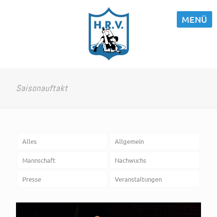
MENÜ
Saisonauftakt
Alles
Allgemein
Mannschaft
Nachwuchs
Presse
Veranstaltungen