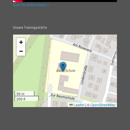
Zum Youtube-Kanal »
Unsere Trainingsstätte
+
−
50 m
200 ft
Leaflet
|
©
OpenStreetMap