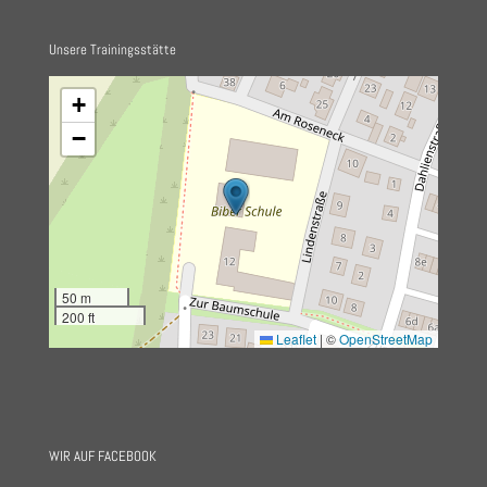
Unsere Trainingsstätte
+
−
50 m
200 ft
Leaflet
|
©
OpenStreetMap
WIR AUF FACEBOOK