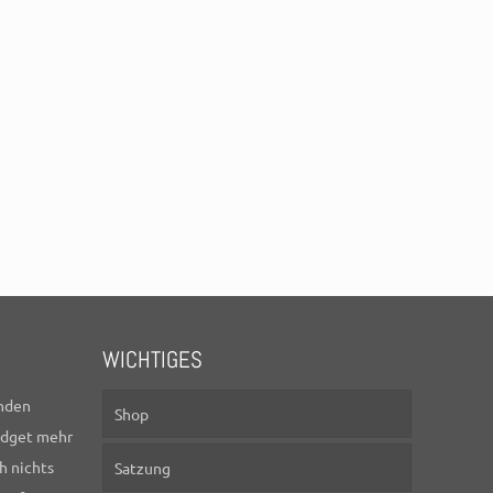
WICHTIGES
nden
Shop
idget mehr
h nichts
Satzung