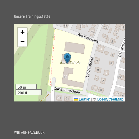
Unsere Trainingsstätte
+
−
50 m
200 ft
Leaflet
|
©
OpenStreetMap
WIR AUF FACEBOOK