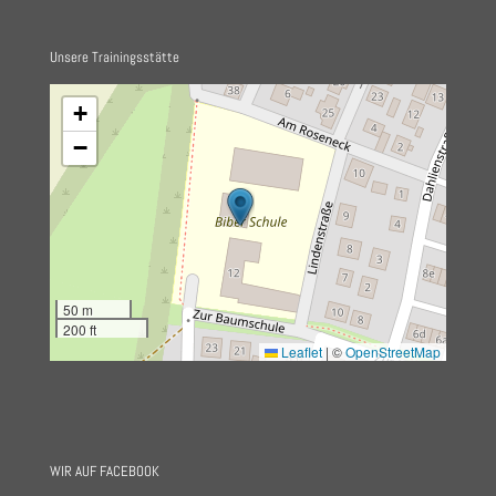
Unsere Trainingsstätte
+
−
50 m
200 ft
Leaflet
|
©
OpenStreetMap
WIR AUF FACEBOOK